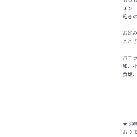
ォン
飽き
お好
とと
バニ
卵、
食塩
★ 
おり