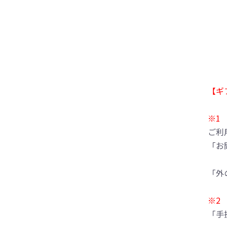
【ギ
※1
ご利
「お
「外
※2
「手