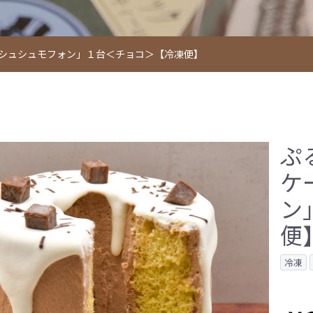
「シュシュモフォン」１台＜チョコ＞【冷凍便】
ぷ
ケ
ン
便
冷凍