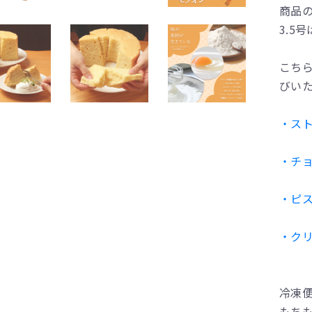
商品の
3.5
こち
びい
・ス
・チ
・ピ
・ク
冷凍
もち