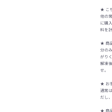
★ こ
他の
に購
料を
★ 
分の
がり
解凍
せ。
★ お
通常は
だし
★ 商