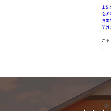
上記
必ず
お電
間外
ご不