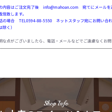
の内容はご注文完了後 info@mahoan.com 宛てにメー
返信致します。
話の場合 TEL0594-88-5550 ネットスタッフ宛にお問
は除く）
明な点がございましたら、電話・メールなどでご遠慮なくお問
Shop Info