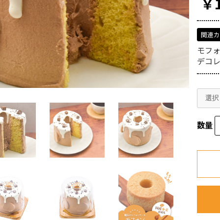
￥1
関連
モフ
デコ
数量