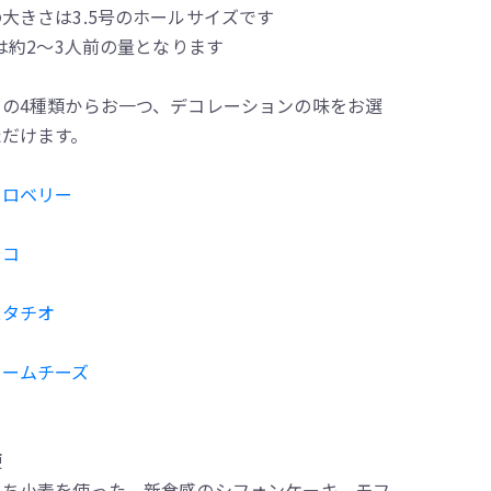
大きさは3.5号のホールサイズです
号は約2～3人前の量となります
らの4種類からお一つ、デコレーションの味をお選
ただけます。
トロベリー
ョコ
スタチオ
リームチーズ
便
もち小麦を使った、新食感のシフォンケーキ、モフ