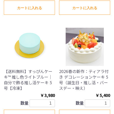
カートに入れる
カートに入れる
【送料無料】すっぴんケー
2026春の新作：ティアラ付
キ™ 推し色ライトブルー｜
き デコレーションケーキ 5
自分で飾る推し活ケーキ 5
号（誕生日・推し活・バー
号【冷凍】
スデー・映え）
￥3,980
￥5,400
数量
数量